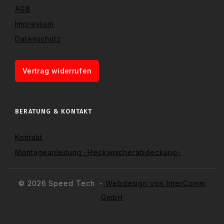
AGB
Impressum
Datenschutz
Vertrag widerrufen
BERATUNG & KONTAKT
Kontakt
Montageanleitung -Heckwischerabdeckung-
© 2026 Speed Tech -
Webdesign von InterComm
GmbH