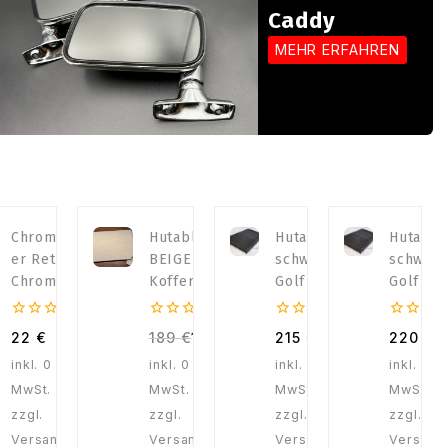
Caddy
MEHR ERFAHREN
Chromked
Hutablage
Hutablage
Hutabla
er Retro
BEIGE –
schwarz
schwarz
Chrom
Kofferraum
Golf I alle
Golf I a
Keder
abdeckung
– 96cm
– 99cm
Golf1 –
passend
0
0
0
0
22
€
189
€
179
€
215
€
220
€
von
von
von
von
Jetta1 –
für Golf 1
5
5
5
5
inkl. 0 %
inkl. 0 %
inkl. 0 %
inkl. 0 
Golf1
Cabrio
MwSt.
MwSt.
MwSt.
MwSt.
Cabrio –
Caddy1
zzgl.
zzgl.
zzgl.
zzgl.
Versandko
Versandkos
Versandko
Versand