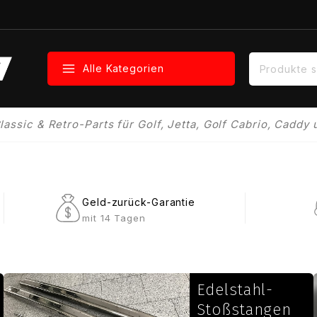
Alle Kategorien
ssic & Retro-Parts für Golf, Jetta, Golf Cabrio, Caddy 
Geld-zurück-Garantie
mit 14 Tagen
Edelstahl-
Stoßstangen