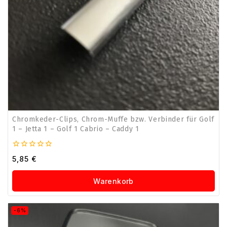
Chromkeder-Clips, Chrom-Muffe bzw. Verbinder für Golf
1 – Jetta 1 – Golf 1 Cabrio – Caddy 1
0
5,85
€
von
5
Warenkorb
Produkt
-6%
auf