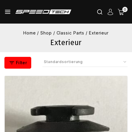
Skip
0
to
content
Home
/
Shop
/
Classic Parts
/
Exterieur
Exterieur
Filter