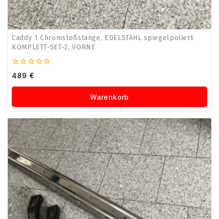
Caddy 1 Chromstoßstange, EDELSTAHL spiegelpoliert
KOMPLETT-SET-2, VORNE
0
489
€
von
5
Warenkorb