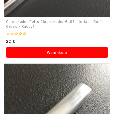
Chromkeder Retro Chrom Keder Golf1 – Jetta1 – Golf1
Cabrio – Caddy1
0
22
€
von
5
Warenkorb