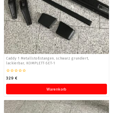
Caddy 1 Metallstoßstangen, schwarz grundiert,
lackierbar, KOMPLETT-SET-1
0
329
€
von
5
Warenkorb