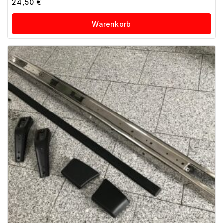
24,50
€
von
5
Warenkorb