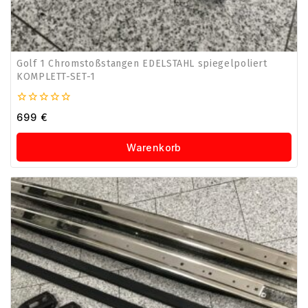
Golf 1 Chromstoßstangen EDELSTAHL spiegelpoliert
KOMPLETT-SET-1
0
699
€
von
5
Warenkorb