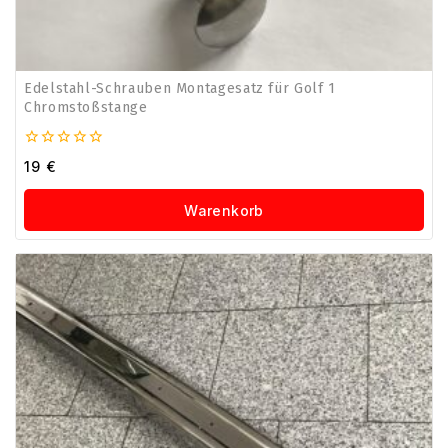
Edelstahl-Schrauben Montagesatz für Golf 1
Chromstoßstange
0
19
€
von
5
Warenkorb