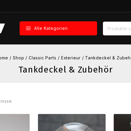
Suche nach:
Alle Kategorien
ome
/
Shop
/
Classic Parts
/
Exterieur
/
Tankdeckel & Zubeh
Tankdeckel & Zubehör
nisse