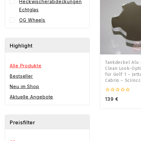
Heckwischerabdeckungen
Echtglas
OG Wheels
Highlight
Tankdeckel Alu p
Alle Produkte
Clean Look-Opti
für Golf 1 – Jett
Bestseller
Cabrio – Scirocc
Neu im Shop
Aktuelle Angebote
0
139
€
von
5
Preisfilter