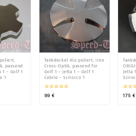
oliert,
Tankdeckel Alu poliert, Iron
Tankde
k, passend
Cross-Optik, passend für
ORIGI
a 1 – Golf 1
Golf 1 – Jetta 1 – Golf 1
Jetta 
o 1
Cabrio – Scirocco 1
Sciroc
0
0
99
€
175
€
von
von
5
5