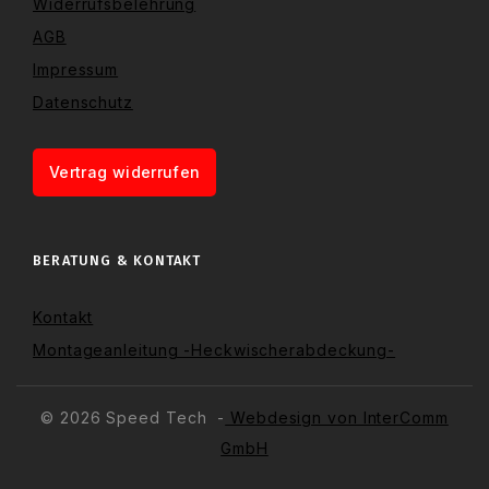
Widerrufsbelehrung
AGB
Impressum
Datenschutz
Vertrag widerrufen
BERATUNG & KONTAKT
Kontakt
Montageanleitung -Heckwischerabdeckung-
© 2026 Speed Tech -
Webdesign von InterComm
GmbH