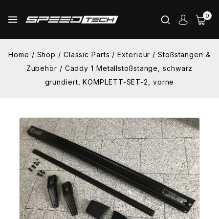
Skip
0
to
content
Home
/
Shop
/
Classic Parts
/
Exterieur
/
Stoßstangen &
Zubehör
/
Caddy 1 Metallstoßstange, schwarz
grundiert, KOMPLETT-SET-2, vorne