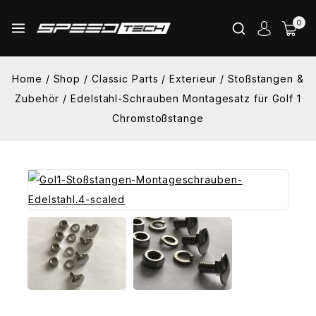
Skip
0
to
content
Home
/
Shop
/
Classic Parts
/
Exterieur
/
Stoßstangen &
Zubehör
/
Edelstahl-Schrauben Montagesatz für Golf 1
Chromstoßstange