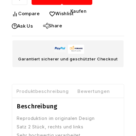
1
Kaufen
Compare
Wishlist
Cabrio,
obere
Share
Ask Us
Türleisten
für
Türverkleidung/Türabdeckung,
schwarz
Garantiert sicherer und geschützter Checkout
Menge
Produktbeschreibung
Bewertungen
Beschreibung
Reproduktion im originalen Design
Satz 2 Stück, rechts und links
Sehr hochwertig verarbeitet,