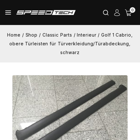
Skip
0
to
content
Home
/
Shop
/
Classic Parts
/
Interieur
/
Golf 1 Cabrio,
obere Türleisten für Türverkleidung/Türabdeckung,
schwarz