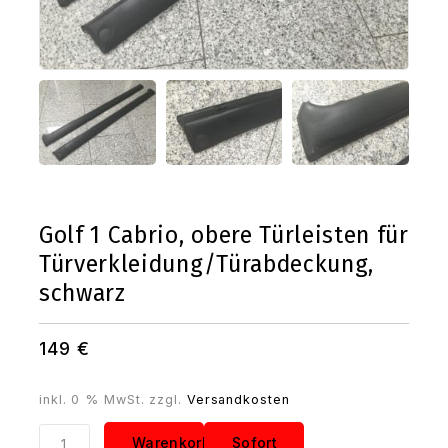
Golf 1 Cabrio, obere Türleisten für
Türverkleidung/Türabdeckung,
schwarz
149
€
inkl. 0 % MwSt.
zzgl.
Versandkosten
Golf
Warenkorb
Sofort