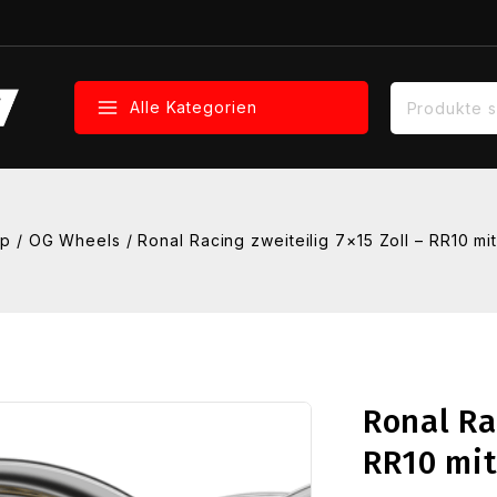
Suche nach:
Alle Kategorien
op
/
OG Wheels
/
Ronal Racing zweiteilig 7×15 Zoll – RR10 mi
Ronal Ra
RR10 mit