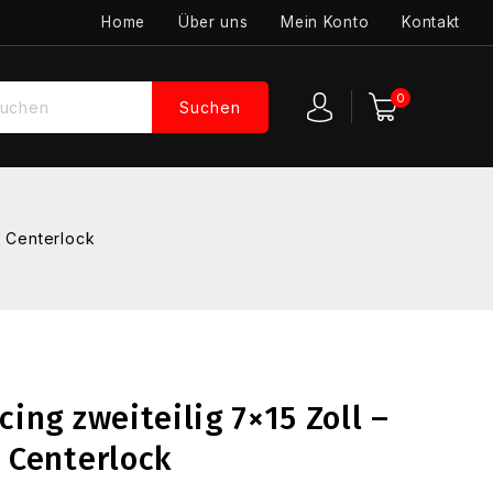
Home
Über uns
Mein Konto
Kontakt
0
Suchen
t Centerlock
cing zweiteilig 7×15 Zoll –
 Centerlock