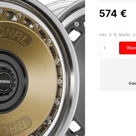
574
€
inkl. 0 % MwSt.
z
Ronal
War
Racing
zweiteilig
7×15
Zoll
Gar
–
RR10
mit
Centerlock
Menge