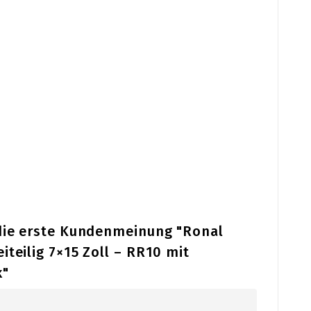
 die erste Kundenmeinung "Ronal
iteilig 7×15 Zoll – RR10 mit
k"