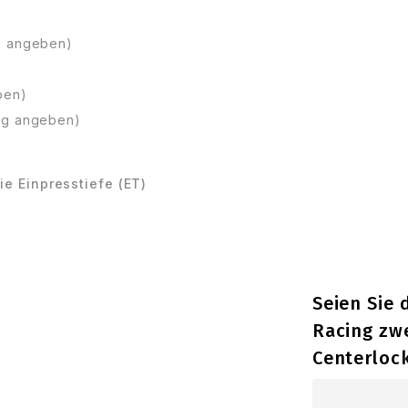
ng angeben)
ben)
ung angeben)
ie Einpresstiefe (ET)
Seien Sie
Racing zwe
Centerloc