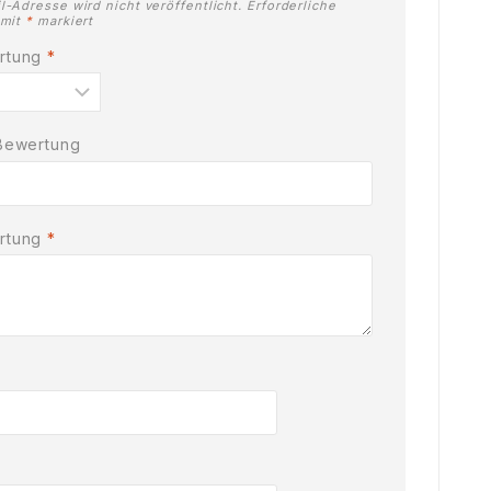
l-Adresse wird nicht veröffentlicht.
Erforderliche
 mit
*
markiert
ertung
*
 Bewertung
ertung
*