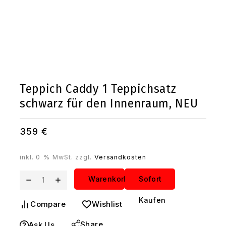
Teppich Caddy 1 Teppichsatz
schwarz für den Innenraum, NEU
359
€
inkl. 0 % MwSt.
zzgl.
Versandkosten
Teppich
Warenkorb
Sofort
Caddy
Kaufen
Compare
Wishlist
1
Teppichsatz
Share
Ask Us