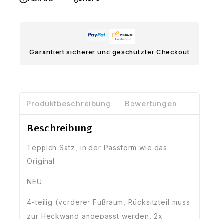
schwarz
für
den
Innenraum,
Garantiert sicherer und geschützter Checkout
NEU
Menge
Produktbeschreibung
Bewertungen
Beschreibung
Teppich Satz, in der Passform wie das
Original
NEU
4-teilig (vorderer Fußraum, Rücksitzteil muss
zur Heckwand angepasst werden, 2x