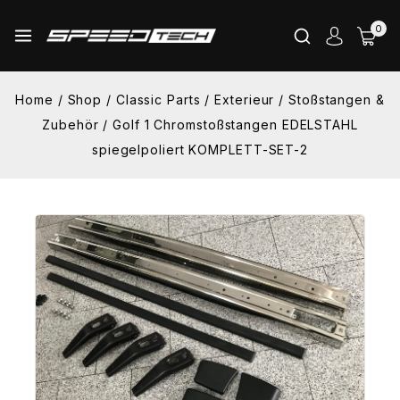
Skip
0
to
content
Home
/
Shop
/
Classic Parts
/
Exterieur
/
Stoßstangen &
Zubehör
/
Golf 1 Chromstoßstangen EDELSTAHL
spiegelpoliert KOMPLETT-SET-2